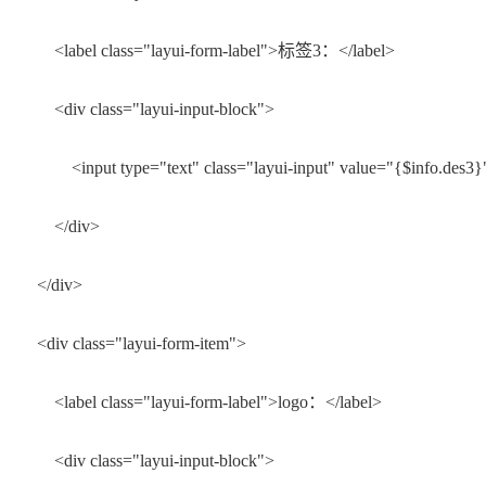
el class="layui-form-label">标签3：</label>
 class="layui-input-block">
t type="text" class="layui-input" value="{$info.des3}" pl
/div>
div>
 class="layui-form-item">
l class="layui-form-label">logo：</label>
 class="layui-input-block">