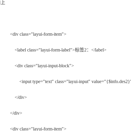
加上
 class="layui-form-item">
el class="layui-form-label">标签2：</label>
 class="layui-input-block">
t type="text" class="layui-input" value="{$info.des2}" pl
/div>
div>
 class="layui-form-item">