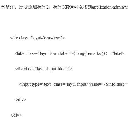
备注，需要添加标签2，标签3的话可以找到application\admin\view\vod
 class="layui-form-item">
l class="layui-form-label">{:lang('remarks')}：</label>
 class="layui-input-block">
t type="text" class="layui-input" value="{$info.des}" pla
/div>
div>