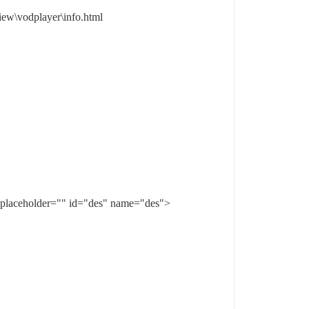
player\info.html
ceholder="" id="des" name="des">