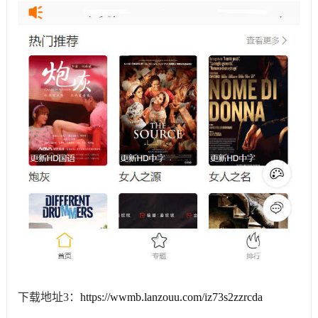
下载地址3：
https://wwmb.lanzouu.com/iz73s2zzrcda